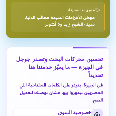
✨
مميزات المدينة
موطن الأهرامات السبعة عجائب الدنيا،
مدينة الشيخ زايد و6 أكتوبر
تحسين محركات البحث وتصدر جوجل
في الجيزة — ما يميّز خدمتنا هنا
تحديداً
في الجيزة، بنركز على الكلمات المفتاحية اللي
المصريين بيدوروا بيها عشان نوصلك للعميل
الصح.
خصوصية السوق
🎯