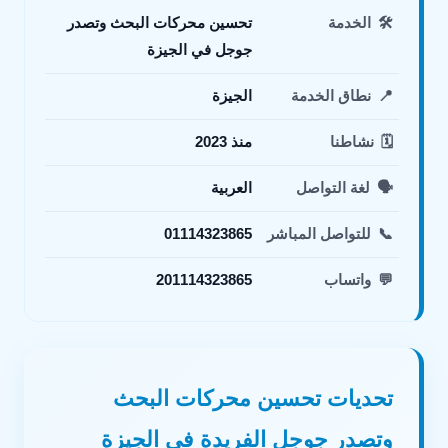
🛠️
الخدمة
تحسين محركات البحث وتصدر
جوجل في الجيزة
📍
نطاق الخدمة
الجيزة
🗓️
نشاطنا
منذ 2023
🗣️
لغة التواصل
العربية
📞
للتواصل المباشر
01114323865
💬
واتساب
201114323865
تحديات تحسين محركات البحث
وتصدر جوجل الفريدة في الجيزة