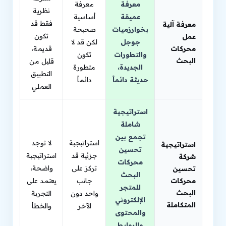
معرفة
معرفة
نظرية
عميقة
أساسية
فقط قد
معرفة آلية
بخوارزميات
صحيحة
تكون
عمل
جوجل
لكن قد لا
محركات
قديمة،
والتطورات
تكون
البحث
قليل من
الجديدة،
متطورة
التطبيق
حديثة دائماً
دائماً
العملي
استراتيجية
شاملة
تجمع بين
استراتيجية
لا توجد
استراتيجية
تحسين
جزئية قد
استراتيجية
شركة
محركات
تركز على
واضحة،
تحسين
البحث
محركات
جانب
يعتمد على
للمتجر
البحث
واحد دون
التجربة
الإلكتروني
المتكاملة
الآخر
والخطأ
والمحتوى
والروابط