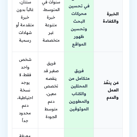
سنوات في
سنتان،
في تحسين
المتوسط،
غالباً بدون
محركات
الخبرة
خبرة
خبرة
والكفاءة
البحث
متنوعة
متقدمة أو
وتحسين
غير
شهادات
ظهور
متخصصة
رسمية
المواقع
شخص
فريق
واحد
فريق
صغير قد
فقط، لا
متكامل من
ينقصه
يوجد
مَن ينفّذ
المحللين
تخصص
العمل
نسخة
والكتاب
معين،
والدعم
احتياطية،
والمطورين
دعم
دعم
الموثوقين
متوسط
محدود
الجودة
جداً
معرفة