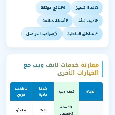
⚖️
لماذا نتميّز
🎯
نتائج موثقة
⚙️
كيف ننفّذ
❓
أسئلة شائعة
📍
مناطق التغطية
🕐
مواعيد التواصل
مقارنة خدمات لايف ويب مع
الخيارات الأخرى
شركة
فريلانسر
الميزة
لايف ويب
عادية
فردي
19 سنة
3-8
سنة أو
تخصص