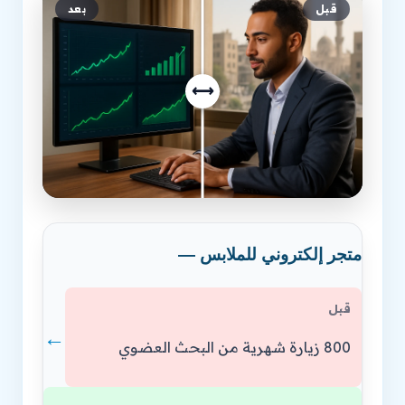
قبل
بعد
⟷
متجر إلكتروني للملابس —
قبل
←
800 زيارة شهرية من البحث العضوي