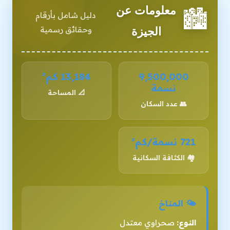
معلومات عن
🏙️
دليل شامل بأرقام
وحقائق رسمية
الجيزة
9,500,000
13,184 كم²
نسمة
📐 المساحة
👥 عدد السكان
721 نسمة/كم²
🏘️ الكثافة السكانية
🌤️ المناخ
النوع:
صحراوي معتدل