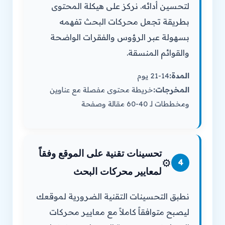
لتحسين أدائه. نركز على هيكلة المحتوى
بطريقة تجعل محركات البحث تفهمه
بسهولة عبر الرؤوس والفقرات الواضحة
والقوائم المنسقة.
المدة:
14-21 يوم
المخرجات:
خريطة محتوى مفصلة مع عناوين
ومخططات لـ 40-60 مقالة وصفحة
تحسينات تقنية على الموقع وفقاً
⚙️
4
لمعايير محركات البحث
نطبق التحسينات التقنية الضرورية لموقعك
ليصبح متوافقاً كاملاً مع معايير محركات