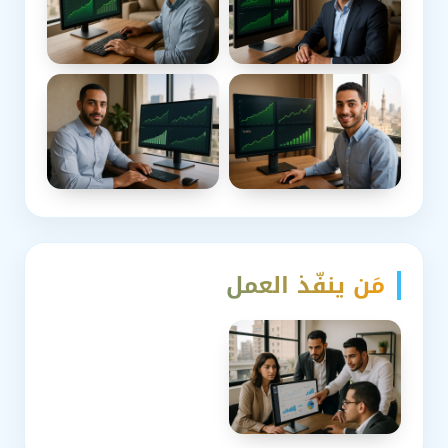
مَن ينفّذ العمل