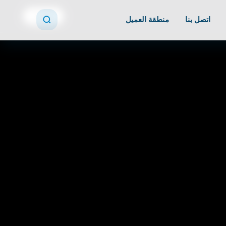
اشترك
اتصل بنا
منطقة العميل
الموظف الرقمي
🤖
يقترح منشوراً جديداً…
جاهز منشور بكرة 👇
📸