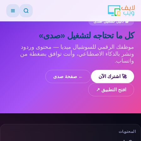
📘 دليل تشغيل صدى
كل ما تحتاجه لتشغيل «صدى»
موظفك الرقمي للسوشيال ميديا — محتوى وردود
ونشر بالذكاء الاصطناعي، وأنت توافق بضغطة من
واتساب.
🚀 اشترك الآن
← صفحة صدى
افتح التطبيق ↗
المحتويات