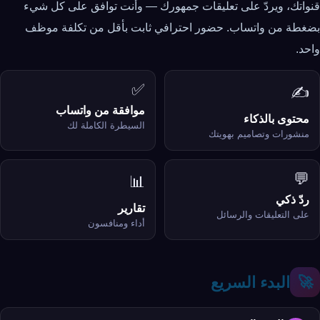
قنواتك، ويردّ على تعليقات جمهورك — وأنت توافق على كل شيء
بضغطة من واتساب. حضور احترافي ثابت بأقل من تكلفة موظف
واحد.
✅
✍️
موافقة من واتساب
محتوى بالذكاء
السيطرة الكاملة لك
منشورات وتصاميم بهويتك
💬
📊
ردّ ذكي
تقارير
على التعليقات والرسائل
أداء ومنافسون
البدء السريع
🚀