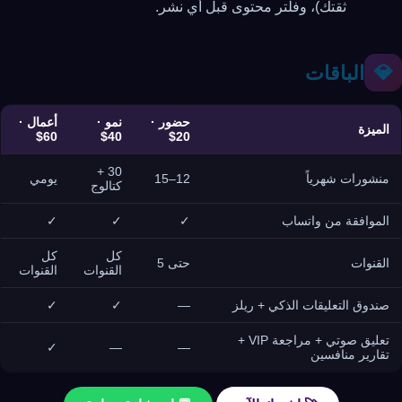
ثقتك)، وفلتر محتوى قبل أي نشر.
الباقات
💎
حضور ·
نمو ·
أعمال ·
الميزة
60$
40$
20$
30 +
منشورات شهرياً
12–15
يومي
كتالوج
الموافقة من واتساب
✓
✓
✓
كل
كل
القنوات
حتى 5
القنوات
القنوات
صندوق التعليقات الذكي + ريلز
—
✓
✓
تعليق صوتي + مراجعة VIP +
✓
—
—
تقارير منافسين