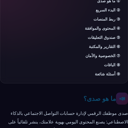
① ما هو صدى
② البدء السريع
③ ربط المنصات
④ المحتوى والموافقة
⑤ صندوق التعليقات
⑥ التقارير والمكتبة
⑦ الخصوصية والأمان
⑧ الباقات
⑨ أسئلة شائعة
ما هو صدى؟
📣
صدى موظفك الرقمي لإدارة حسابات التواصل الاجتماعي بالذكاء
الاصطناعي: يصنع المحتوى اليومي بهوية علامتك، ينشر تلقائياً على