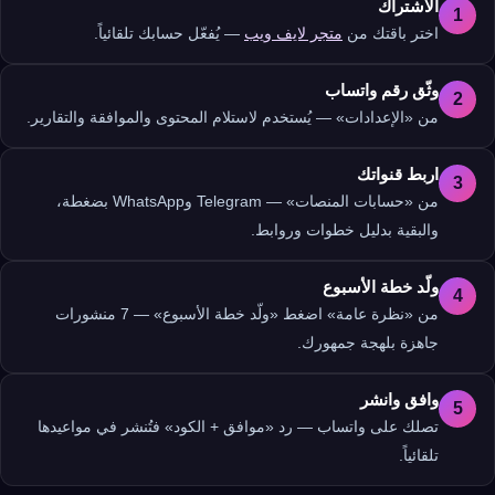
الاشتراك
1
اختر باقتك من
متجر لايف ويب
— يُفعّل حسابك تلقائياً.
وثّق رقم واتساب
2
من «الإعدادات» — يُستخدم لاستلام المحتوى والموافقة والتقارير.
اربط قنواتك
3
من «حسابات المنصات» — Telegram وWhatsApp بضغطة،
والبقية بدليل خطوات وروابط.
ولّد خطة الأسبوع
4
من «نظرة عامة» اضغط «ولّد خطة الأسبوع» — 7 منشورات
جاهزة بلهجة جمهورك.
وافق وانشر
5
تصلك على واتساب — رد «موافق + الكود» فتُنشر في مواعيدها
تلقائياً.