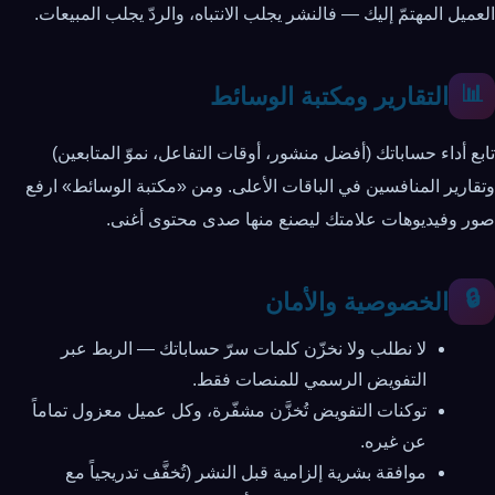
العميل المهتمّ إليك — فالنشر يجلب الانتباه، والردّ يجلب المبيعات.
📊
التقارير ومكتبة الوسائط
تابع أداء حساباتك (أفضل منشور، أوقات التفاعل، نموّ المتابعين)
وتقارير المنافسين في الباقات الأعلى. ومن «مكتبة الوسائط» ارفع
صور وفيديوهات علامتك ليصنع منها صدى محتوى أغنى.
🔒
الخصوصية والأمان
لا نطلب ولا نخزّن كلمات سرّ حساباتك — الربط عبر
التفويض الرسمي للمنصات فقط.
توكنات التفويض تُخزَّن مشفّرة، وكل عميل معزول تماماً
عن غيره.
موافقة بشرية إلزامية قبل النشر (تُخفَّف تدريجياً مع