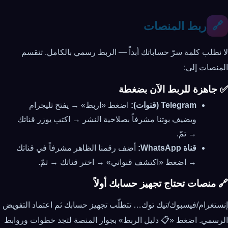
ربط المنصات
🔗
لا نطلب كلمة سرّ حساباتك أبداً — الربط رسمي بالكامل. تنقسم
المنصات إلى:
✅ جاهزة للربط الآن بضغطة
Telegram (قنوات):
اضغط «اربط» → يفتح تليجرام
ويضيف بوتنا مشرفاً بصلاحية النشر → اكتب يوزر قناتك
→ تمّ.
قناة WhatsApp:
أضف رقمنا الظاهر مشرفاً في قناتك
→ اضغط «اكتشف قنواتي» → اختر قناتك → تمّ.
🔗 منصات تحتاج تجهيز حسابك أولاً
إنستغرام/فيسبوك/تيك توك… تتطلّب تجهيز حسابك ثم اعتماد التفويض
الرسمي. اضغط «📋 دليل الربط» بجوار المنصة لتجد خطوات وروابط