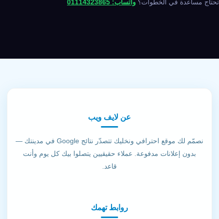
تحتاج مساعدة في الخطوات؟
واتساب: 01114323865
عن لايف ويب
نصمّم لك موقع احترافي ونخليك تتصدّر نتائج Google في مدينتك —
بدون إعلانات مدفوعة. عملاء حقيقيين يتصلوا بيك كل يوم وأنت
قاعد.
روابط تهمك