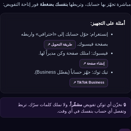
مباشرة تجهّز بها حسابك، وتربطها
بنفسك بضغطة
فور إتاحة التفويض:
أمثلة على التجهيز:
إنستغرام: حوّل حسابك إلى «احترافي» واربطه
بصفحة فيسبوك.
طريقة التحويل ↗
فيسبوك: امتلك صفحة وكن مديراً لها.
إنشاء صفحة ↗
تيك توك: جهّز حساباً (يفضّل Business).
TikTok Business ↗
🔒 نخزّن أي توكن تفويض
مشفّراً
، ولا نملك كلمات سرّك. تربط
وتفصل أي حساب بنفسك في أي وقت.