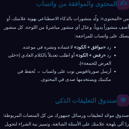
✍️
المحتوى والموافقة من واتساب
من «المحتوى»: ولّد منشورات بالذكاء الاصطناعي بهوية علامتك، أو
أضف منشوراً يدوياً، وعدّل أي منشور مباشرةً من اللوحة. كل منشور
يصلك على واتساب للمراجعة:
رد
«موافق + الكود»
لاعتماده ونشره في موعده.
رد
«رفض + الكود»
أو اطلب تعديلاً بالكلام العادي («خلي
العرض للجمعة»).
أرسل صورة/فويس نوت على واتساب → تُحفظ في
مكتبتك ويستخدمها صدى في المحتوى.
صندوق التعليقات الذكي
💬
صندوق موحّد لتعليقات ورسائل جمهورك من كل المنصات المربوطة:
ردّ آلي بلهجة علامتك على الأسئلة الشائعة، وتمييز نية الشراء لتحويل