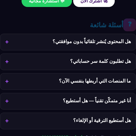
🚀 اشترك الآن
💬 استشارة مجانية
❓
أسئلة شائعة
هل المحتوى يُنشر تلقائياً بدون موافقتي؟
هل تطلبون كلمة سر حساباتي؟
ما المنصات التي أربطها بنفسي الآن؟
أنا غير متمكّن تقنياً — هل أستطيع؟
هل أستطيع الترقية أو الإلغاء؟