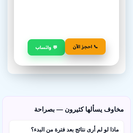
٣٠
١٤
٠٢
أيام
ساعة
دقيقة
📞 احجز الآن
💬 واتساب
مخاوف يسألها كثيرون — بصراحة
ماذا لو لم أرى نتائج بعد فترة من البدء؟