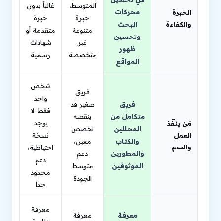
المتوسط،
غالباً بدون
محركات
الخبرة
خبرة
خبرة
والكفاءة
البحث
متنوعة
متقدمة أو
وتحسين
غير
شهادات
ظهور
متخصصة
رسمية
المواقع
شخص
فريق
واحد
فريق
صغير قد
فقط، لا
متكامل من
ينقصه
يوجد
مَن ينفّذ
المحللين
تخصص
العمل
نسخة
والكتاب
معين،
والدعم
احتياطية،
والمطورين
دعم
دعم
الموثوقين
متوسط
محدود
الجودة
جداً
معرفة
معرفة
معرفة