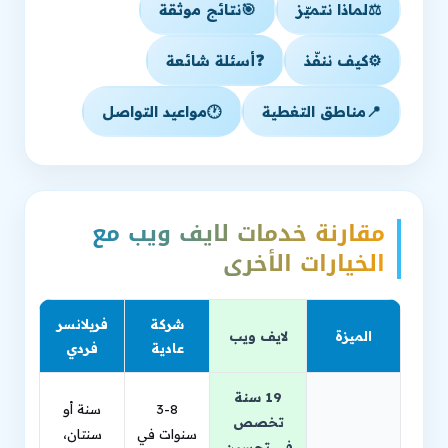
⚖️
لماذا نتميّز
🎯
نتائج موثقة
⚙️
كيف ننفّذ
❓
أسئلة شائعة
📍
مناطق التغطية
🕐
مواعيد التواصل
مقارنة خدمات لايف ويب مع
الخيارات الأخرى
شركة
فريلانسر
الميزة
لايف ويب
عادية
فردي
19 سنة
3-8
سنة أو
تخصص
سنوات في
سنتان،
في تحسين