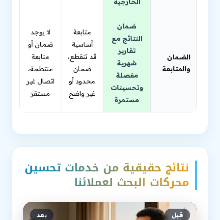
الخارجية
ضمان
متابعة
لا يوجد
النتائج مع
أساسية
ضمان أو
تقارير
قد تنقطع،
متابعة
الضمان
شهرية
والمتابعة
ضمان
منتظمة،
مفصلة
محدود أو
اتصال غير
وتحسينات
غير واضح
مستقر
مستمرة
نتائج حقيقية من خدمات تحسين
محركات البحث لعملائنا
قبل
بعد