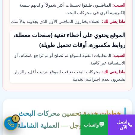
السبب:
المنافسون طبقوا تحسينات أكثر شمولاً أو لديهم سمعة
إلكترونية أقوى في محركات البحث
ماذا يعني لك:
العملاء يختارون المنافس الأول الذي يجدونه بدلاً منك
الموقع يحتوي على أخطاء تقنية (صفحات معطلة،
روابط مكسورة، أوقات تحميل طويلة)
السبب:
المتطلبات التقنية للموقع لم تُصلح أو لم تُراجع بانتظام، أو
الاستضافة غير كافية
ماذا يعني لك:
محركات البحث تعاقب الموقع بترتيب أقل، والزوار
يشعرون بعدم احترافية الخدمة
خطوات خدمة تحسين محركات البحث
!
1
اتصل
💬
📞
والتصدر في جوجل — العملية الشاملة
واتساب
الآن