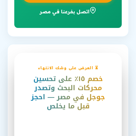
اتصل بفرعنا في مصر
⏳ العرض على وشك الانتهاء
خصم ١٥٪ على تحسين
محركات البحث وتصدر
جوجل في مصر — احجز
قبل ما يخلص
العرض ساري لفترة محدودة فقط على أول
طلب.