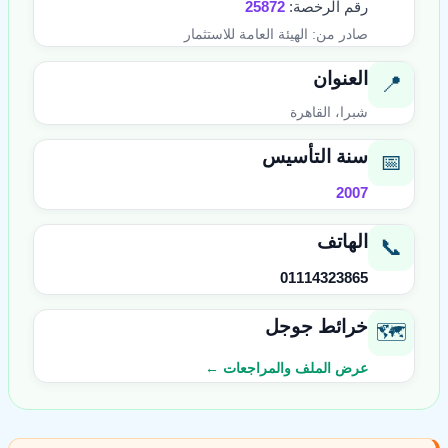
رقم الرخصة:
25872
صادر من: الهيئة العامة للاستثمار
العنوان
📍
شبرا، القاهرة
سنة التأسيس
📅
2007
الهاتف
📞
01114323865
خرائط جوجل
🗺️
عرض الملف والمراجعات ←