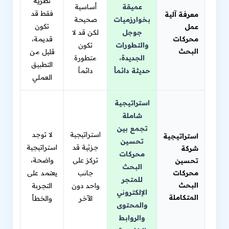
نظرية
عميقة
أساسية
فقط قد
معرفة آلية
بخوارزميات
صحيحة
تكون
عمل
جوجل
لكن قد لا
محركات
قديمة،
والتطورات
تكون
البحث
قليل من
الجديدة،
متطورة
التطبيق
حديثة دائماً
دائماً
العملي
استراتيجية
شاملة
تجمع بين
استراتيجية
لا توجد
استراتيجية
تحسين
جزئية قد
استراتيجية
شركة
محركات
تركز على
واضحة،
تحسين
البحث
محركات
جانب
يعتمد على
للمتجر
البحث
واحد دون
التجربة
الإلكتروني
المتكاملة
الآخر
والخطأ
والمحتوى
والروابط