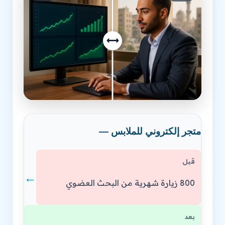
⟷
متجر إلكتروني للملابس —
قبل
←
800 زيارة شهرية من البحث العضوي
بعد