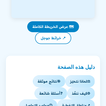
🗺️ عرض الخريطة الكاملة
📍 خرائط جوجل
دليل هذه الصفحة
⚖️
لماذا نتميّز
🎯
نتائج موثقة
⚙️
كيف ننفّذ
❓
أسئلة شائعة
📍
مناطق التغطية
🕐
مواعيد التواصل