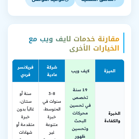
مقارنة خدمات لايف ويب مع
الخيارات الأخرى
شركة
فريلانسر
الميزة
لايف ويب
عادية
فردي
19 سنة
3-8
سنة أو
تخصص
سنوات في
سنتان،
في تحسين
المتوسط،
غالباً بدون
محركات
الخبرة
خبرة
خبرة
والكفاءة
البحث
متنوعة
متقدمة أو
وتحسين
غير
شهادات
ظهور