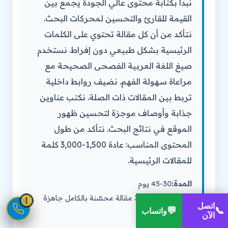
نبدأ بكتابة محتوى عالي الجودة يجمع بين
القيمة للقارئ والتحسين لمحركات البحث.
نتأكد من أن كل مقالة تحتوي على الكلمات
الرئيسية بشكل طبيعي دون إفراط. نستخدم
صيغ اللغة العربية الفصحى الصحيحة مع
مراعاة سهولة الفهم. نضيف روابط داخلية
تربط بين المقالات ذات الصلة. نكتب عناوين
جذابة وأوصاف موجزة لتحسين ظهور
الموقع في نتائج البحث. نتأكد من طول
المحتوى المناسب: عادة 1,500-3,000 كلمة
للمقالات الرئيسية.
المدة:
30-45 يوم
المخرجات:
20-30 مقالة محسّنة بالكامل جاهزة
!
1
اتصل
💬
📞
واتساب
للنشر على الموقع
الآن