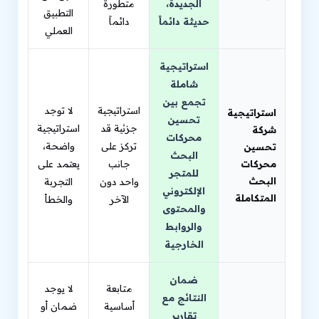
الجديدة،
متطورة
التطبيق
حديثة دائماً
دائماً
العملي
استراتيجية
شاملة
تجمع بين
استراتيجية
لا توجد
استراتيجية
تحسين
جزئية قد
استراتيجية
شركة
محركات
تركز على
واضحة،
تحسين
البحث
محركات
جانب
يعتمد على
للمتجر
البحث
واحد دون
التجربة
الإلكتروني
المتكاملة
الآخر
والخطأ
والمحتوى
والروابط
الخارجية
ضمان
متابعة
لا يوجد
النتائج مع
أساسية
ضمان أو
تقارير