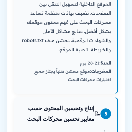
الموقع الداخلية لتسهيل التنقل بين
الصفحات. نضيف بيانات منظمة تساعد
محركات البحث على فهم محتوى موقعك
بشكل أفضل. نعالج مشاكل الأمان
والشهادات الرقمية. نحسّن ملف robots.txt
والخريطة النصية للموقع.
المدة:
21-28 يوم
المخرجات:
موقع محسّن تقنياً يجتاز جميع
اختبارات محركات البحث
إنتاج وتحسين المحتوى حسب
📝
5
معايير تحسين محركات البحث