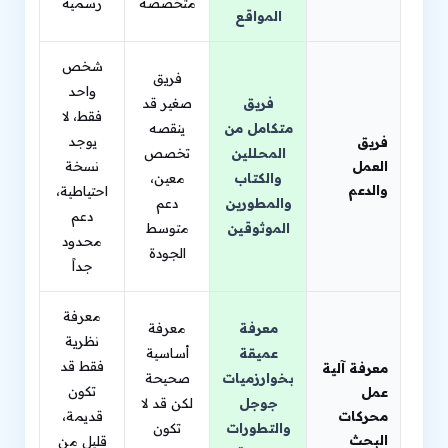
متخصصة
رسمية
المواقع
شخص
فريق
واحد
فريق
صغير قد
فقط، لا
متكامل من
ينقصه
يوجد
فريق
المحللين
تخصص
العمل
نسخة
والكتاب
معين،
والدعم
احتياطية،
والمطورين
دعم
دعم
الموثوقين
متوسط
محدود
الجودة
جداً
معرفة
معرفة
معرفة
نظرية
عميقة
أساسية
فقط قد
معرفة آلية
بخوارزميات
صحيحة
تكون
عمل
جوجل
لكن قد لا
محركات
قديمة،
والتطورات
تكون
البحث
قليل من