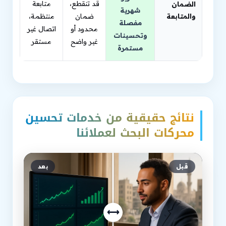
قد تنقطع،
متابعة
الضمان
شهرية
والمتابعة
ضمان
منتظمة،
مفصلة
محدود أو
اتصال غير
وتحسينات
غير واضح
مستقر
مستمرة
نتائج حقيقية من خدمات تحسين
محركات البحث لعملائنا
قبل
بعد
⟷