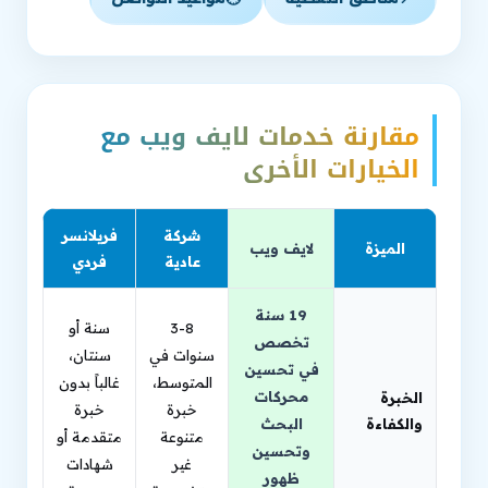
مقارنة خدمات لايف ويب مع
الخيارات الأخرى
شركة
فريلانسر
الميزة
لايف ويب
عادية
فردي
19 سنة
3-8
سنة أو
تخصص
سنوات في
سنتان،
في تحسين
المتوسط،
غالباً بدون
محركات
الخبرة
خبرة
خبرة
والكفاءة
البحث
متنوعة
متقدمة أو
وتحسين
غير
شهادات
ظهور