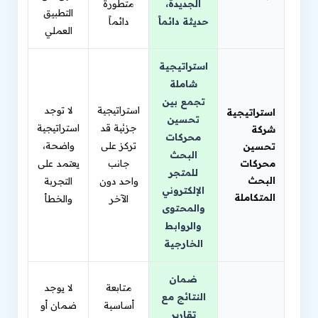
الجديدة،
متطورة
التطبيق
حديثة دائماً
دائماً
العملي
استراتيجية
شاملة
تجمع بين
استراتيجية
لا توجد
استراتيجية
تحسين
جزئية قد
استراتيجية
شركة
محركات
تركز على
واضحة،
تحسين
البحث
محركات
جانب
يعتمد على
للمتجر
البحث
واحد دون
التجربة
الإلكتروني
المتكاملة
الآخر
والخطأ
والمحتوى
والروابط
الخارجية
ضمان
متابعة
لا يوجد
النتائج مع
أساسية
ضمان أو
تقارير