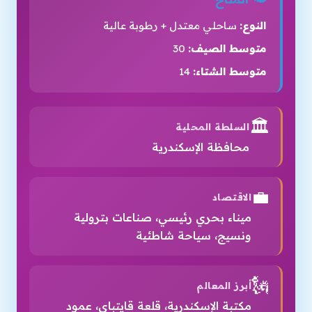
النوع:
ساحلي معتدل + رطوبة عالية
متوسط الصيف:
30
متوسط الشتاء:
14
🏛️
السلطة المحلية
محافظة الإسكندرية
💼
الاقتصاد
ميناء بحري رئيسي، صناعات بترولية
ونسيج، سياحة شاطئية
🗽
أبرز المعالم
مكتبة الإسكندرية، قلعة قايتباي، عمود