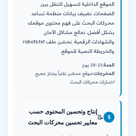
الموقع الداخلية لتسهيل التنقل بين
الصفحات. نضيف بيانات منظمة تساعد
محركات البحث على فهم محتوى موقعك
بشكل أفضل. نعالج مشاكل الأمان
والشهادات الرقمية. نحسّن ملف robots.txt
والخريطة النصية للموقع.
المدة:
21-28 يوم
المخرجات:
موقع محسّن تقنياً يجتاز جميع
اختبارات محركات البحث
إنتاج وتحسين المحتوى حسب
📝
5
معايير تحسين محركات البحث