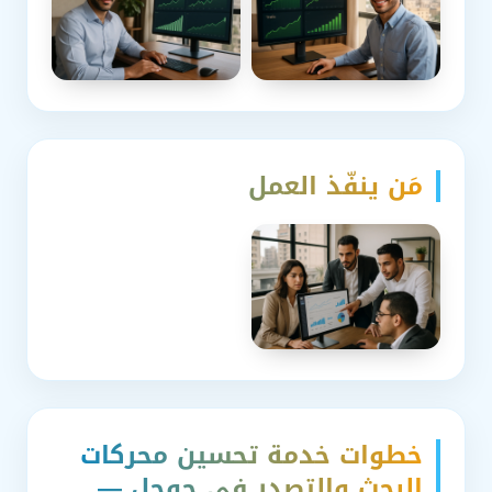
مَن ينفّذ العمل
خطوات خدمة تحسين محركات
البحث والتصدر في جوجل —