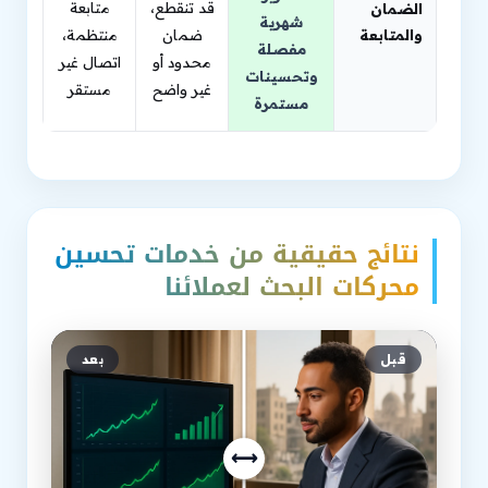
قد تنقطع،
متابعة
الضمان
شهرية
والمتابعة
ضمان
منتظمة،
مفصلة
محدود أو
اتصال غير
وتحسينات
غير واضح
مستقر
مستمرة
نتائج حقيقية من خدمات تحسين
محركات البحث لعملائنا
قبل
بعد
⟷