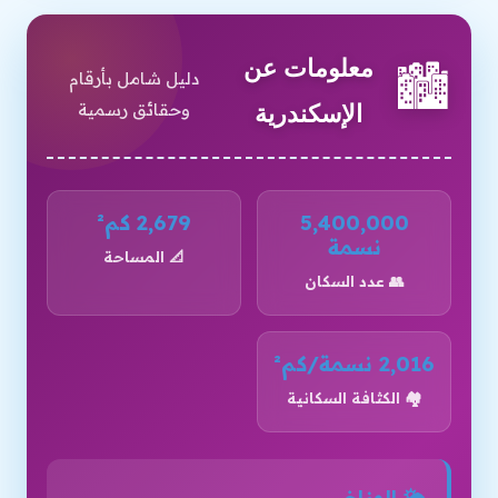
معلومات عن
🏙️
دليل شامل بأرقام
وحقائق رسمية
الإسكندرية
5,400,000
2,679 كم²
نسمة
📐 المساحة
👥 عدد السكان
2,016 نسمة/كم²
🏘️ الكثافة السكانية
🌤️ المناخ