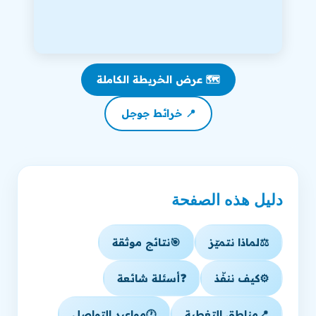
🗺️ عرض الخريطة الكاملة
📍 خرائط جوجل
دليل هذه الصفحة
⚖️
لماذا نتميّز
🎯
نتائج موثقة
⚙️
كيف ننفّذ
❓
أسئلة شائعة
📍
مناطق التغطية
🕐
مواعيد التواصل