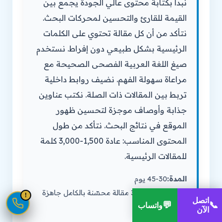
نبدأ بكتابة محتوى عالي الجودة يجمع بين
القيمة للقارئ والتحسين لمحركات البحث.
نتأكد من أن كل مقالة تحتوي على الكلمات
الرئيسية بشكل طبيعي دون إفراط. نستخدم
صيغ اللغة العربية الفصحى الصحيحة مع
مراعاة سهولة الفهم. نضيف روابط داخلية
تربط بين المقالات ذات الصلة. نكتب عناوين
جذابة وأوصاف موجزة لتحسين ظهور
الموقع في نتائج البحث. نتأكد من طول
المحتوى المناسب: عادة 1,500-3,000 كلمة
للمقالات الرئيسية.
المدة:
30-45 يوم
المخرجات:
20-30 مقالة محسّنة بالكامل جاهزة
!
1
اتصل
💬
📞
واتساب
للنشر على الموقع
الآن