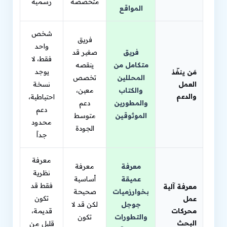
متخصصة
رسمية
المواقع
شخص
فريق
واحد
فريق
صغير قد
فقط، لا
متكامل من
ينقصه
يوجد
مَن ينفّذ
المحللين
تخصص
العمل
نسخة
والكتاب
معين،
والدعم
احتياطية،
والمطورين
دعم
دعم
الموثوقين
متوسط
محدود
الجودة
جداً
معرفة
معرفة
معرفة
نظرية
عميقة
أساسية
فقط قد
معرفة آلية
بخوارزميات
صحيحة
تكون
عمل
جوجل
لكن قد لا
محركات
قديمة،
والتطورات
تكون
البحث
قليل من