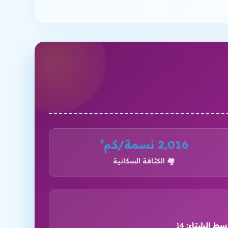
2,016 نسمة/كم²
🏘️ الكثافة السكانية
سط الشتاء:
14