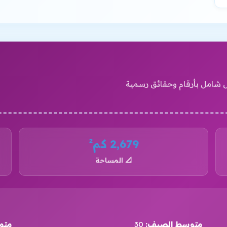
ل شامل بأرقام وحقائق رسمية
2,679 كم²
📐 المساحة
متوسط الصيف:
30
متو