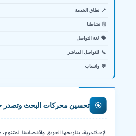
📍
نطاق الخدمة
🗓️
نشاطنا
🗣️
لغة التواصل
📞
للتواصل المباشر
💬
واتساب
🎯
تحسين محركات البحث وتصدر ج
الإسكندرية، بتاريخها العريق واقتصادها المتنوع