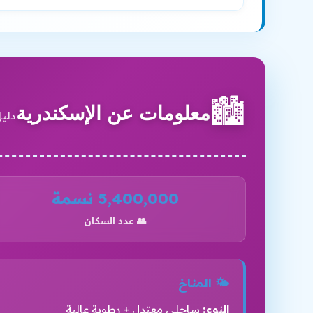
🏙️
معلومات عن الإسكندرية
دلي
5,400,000 نسمة
👥 عدد السكان
🌤️ المناخ
النوع:
ساحلي معتدل + رطوبة عالية