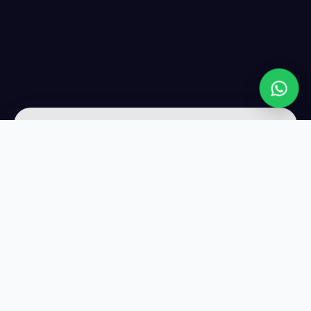
عن LIVE WEB
شريكك التقني الأول لتصميم المواقع وتحسين الظهور في Google.
نجلب لك عملاء حقيقيين كل يوم — بدون إعلانات مدفوعة.
واتساب
01114323865
روابط تهمك