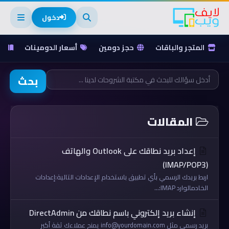
دخول
المتجر والباقات
حجز دومين
أسعار الدومينات
ق
بحث
المقالات
إعداد بريد نطاقك على Outlook والهاتف
(IMAP/POP3)
اربط بريدك الرسمي بأي تطبيق باستخدام الإعدادات التالية:إعدادات
الخادمالوارد IMAP:...
إنشاء بريد إلكتروني باسم نطاقك من DirectAdmin
بريد رسمي مثل info@yourdomain.com يمنح عملاءك ثقة أكبر