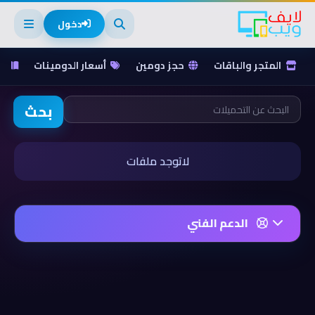
دخول
المتجر والباقات
حجز دومين
أسعار الدومينات
ق
بحث
لاتوجد ملفات
الدعم الفني