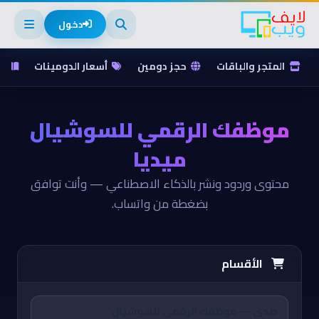
دخول
المتجر والباقات
حجز دومين
أسعار الدومينات
ق
موظفك الرقمي للسوشيال
ميديا
محتوى وردود ونشر بالذكاء الاصطناعي — وأنت توافق
بضغطة من واتساب.
الأقسام