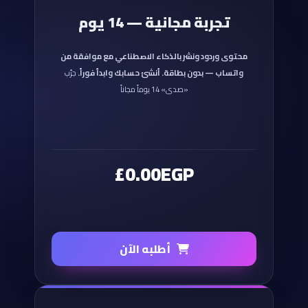
تجربة مجانية — 14 يوم
محتوى وردود ونشر بالذكاء الاصطناعي مع موافقة من
واتساب — بدون بطاقة. أنشئ حسابك وابدأ فوراً.
جرّب
«صدى» 14 يوماً مجاناً
£0.00EGP
أطلبه الآن