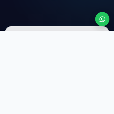
عن LIVE WEB
شريكك التقني الأول لتصميم المواقع وتحسين الظهور في Google.
نجلب لك عملاء حقيقيين كل يوم — بدون إعلانات مدفوعة.
واتساب
01114323865
روابط تهمك
الرئيسية
خدماتنا