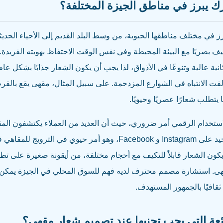
 يبرز في مناطق الجيزة المختلفة؟
 في مختلف مناطقها الحيوية، من وسط البلد القديم إلى الأحياء الحديث
كيف بصريًا مع البيئة المحيطة وفي نفس الوقت الاحتفاظ بهويته الفريد
ة عالية وتنوعًا في الأذواق، لذا يجب أن يكون الشعار جذابًا بشكل عام
فت الانتباه في الشوارع المزدحمة. على سبيل المثال، مقهى يقع بالقر
تطلب شعارًا عصريًا وحيويًا.
لاستخدام الرقمي أمر ضروري، حيث أن العديد من العملاء يكتشفون المق
بسيط وواضح يظهر بشكل جيد على Instagram و Facebook، وهو أمر حيوي
يكون الشعار قابلاً للتكيف مع أحجام مختلفة، من أيقونة صغيرة على تط
قهى. استشارة مصمم محترف لديه فهم للسوق المحلي في الجيزة يمكن أ
ثقافيًا بالجمهور المستهدف.
ئعة التي يجب تجنبها عند تصميم شعار مقهى؟