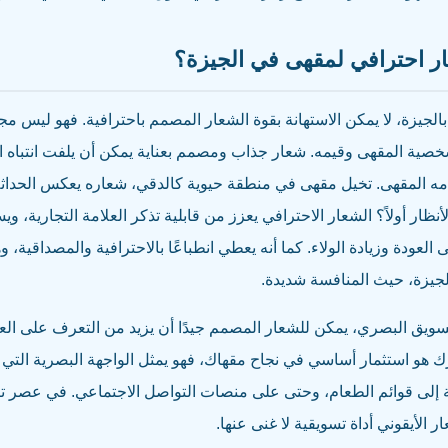
ر احترافي لمقهى في الجيزة؟
لجيزة، لا يمكن الاستهانة بقوة الشعار المصمم باحترافية. فهو ليس م
خصية المقهى وقيمه. شعار جذاب ومصمم بعناية يمكن أن يلفت انتباه ا
دمه المقهى. تخيل مقهى في منطقة حيوية كالدقي، شعاره يعكس الحداثة 
ظار أولاً؟ الشعار الاحترافي يعزز من قابلية تذكر العلامة التجارية، و
لعودة وزيادة الولاء. كما أنه يعطي انطباعًا بالاحترافية والمصداقية، وهو
جيزة، حيث المنافسة شديدة.
سويق البصري، يمكن للشعار المصمم جيدًا أن يزيد من التعرف على العل
 شعارك هو استثمار أساسي في نجاح مقهاك، فهو يمثل الواجهة البصرية الت
 إلى قوائم الطعام، وحتى على منصات التواصل الاجتماعي. في عصر تتزا
 الأيقوني أداة تسويقية لا غنى عنها.