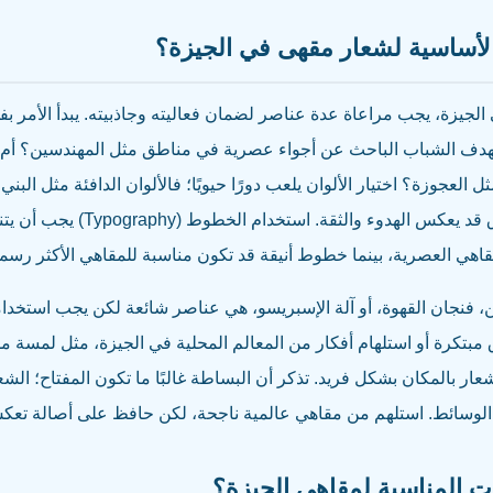
الأساسية لشعار مقهى في الجيزة؟
جيزة، يجب مراعاة عدة عناصر لضمان فعاليته وجاذبيته. يبدأ الأمر بف
دف الشباب الباحث عن أجواء عصرية في مناطق مثل المهندسين؟ أم ي
 العجوزة؟ اختيار الألوان يلعب دورًا حيويًا؛ فالألوان الدافئة مثل البني
بالراحة والدفء، بينما الأزرق قد يعكس ال
هي العصرية، بينما خطوط أنيقة قد تكون مناسبة للمقاهي الأكثر رسمي
، فنجان القهوة، أو آلة الإسبريسو، هي عناصر شائعة لكن يجب استخدامها
مبتكرة أو استلهام أفكار من المعالم المحلية في الجيزة، مثل لمسة 
لشعار بالمكان بشكل فريد. تذكر أن البساطة غالبًا ما تكون المفتاح؛ ال
 الوسائط. استلهم من مقاهي عالمية ناجحة، لكن حافظ على أصالة تعك
ات المناسبة لمقاهي الجيزة؟