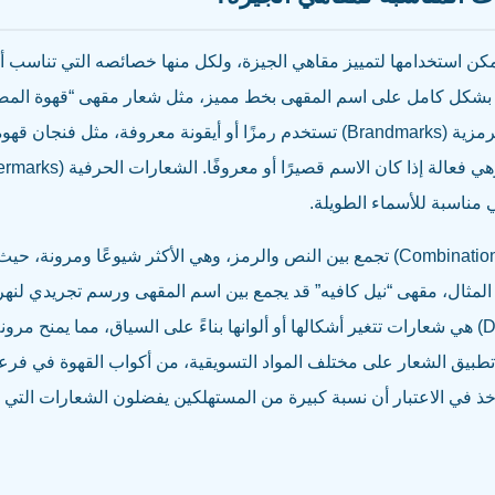
يمكن استخدامها لتمييز مقاهي الجيزة، ولكل منها خصائصه التي تناسب أه
Wordmarks) تعتمد بشكل كامل على اسم المقهى بخط مميز، مثل شعار مقهى “قهوة 
يعكس الأصالة. الشعارات الرمزية (Brandmarks) تستخدم رمزًا أو أيقونة معرو
مناسبة للأسماء الطويلة.
الشعارات المركبة (Combination Marks) تجمع بين النص والرمز، وهي الأكثر شيوعً
المثال، مقهى “نيل كافيه” قد يجمع بين اسم المقهى ورسم تجريدي لنهر 
الديناميكية (Dynamic Marks) هي شعارات تتغير أشكالها أو ألوانها بناءً على السياق، مما يمن
طبيق الشعار على مختلف المواد التسويقية، من أكواب القهوة في فرعك 
لأخذ في الاعتبار أن نسبة كبيرة من المستهلكين يفضلون الشعارات التي