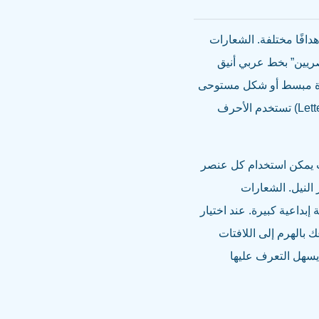
دافًا مختلفة. الشعارات
المصريين” بخط عربي أنيق
فة، مثل فنجان قهوة مبسط أو شكل مستوحى
من فنون العمارة المحلية، وهي فعالة إذا كان الاسم قصيرًا أو معروفًا. الشعارات الحرفية (Lettermarks) تستخدم الأحرف
ا ومرونة، حيث يمكن استخدام كل عنصر
النيل. الشعارات
ح مرونة إبداعية كبيرة. عند اختيار
بالهرم إلى اللافتات
 يسهل التعرف عليها