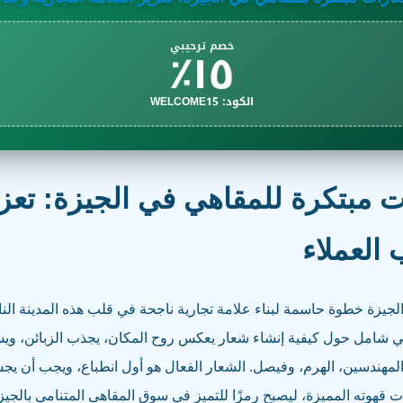
١٥٪
خصم ترحيبي
الكود: WELCOME15
مبتكرة للمقاهي في الجيزة: تعزيز
 العملاء
جيزة خطوة حاسمة لبناء علامة تجارية ناجحة في قلب هذه المدينة الناب
يفي شامل حول كيفية إنشاء شعار يعكس روح المكان، يجذب الزبائن، وي
مهندسين، الهرم، وفيصل. الشعار الفعال هو أول انطباع، ويجب أن يجس
ت قهوته المميزة، ليصبح رمزًا للتميز في سوق المقاهي المتنامي بالجيز