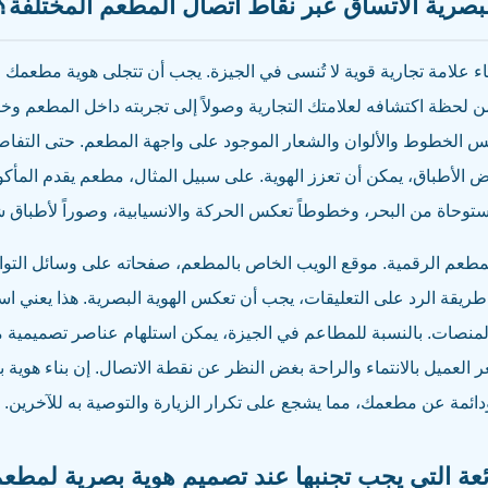
بصرية الاتساق عبر نقاط اتصال المطعم المختلفة؟
اء علامة تجارية قوية لا تُنسى في الجيزة. يجب أن تتجلى هوية مطعم
من لحظة اكتشافه لعلامتك التجارية وصولاً إلى تجربته داخل المطعم وخ
س الخطوط والألوان والشعار الموجود على واجهة المطعم. حتى التفا
ض الأطباق، يمكن أن تعزز الهوية. على سبيل المثال، مطعم يقدم المأك
مستوحاة من البحر، وخطوطاً تعكس الحركة والانسيابية، وصوراً لأطباق ش
المطعم الرقمية. موقع الويب الخاص بالمطعم، صفحاته على وسائل التو
ريقة الرد على التعليقات، يجب أن تعكس الهوية البصرية. هذا يعني ا
المنصات. بالنسبة للمطاعم في الجيزة، يمكن استلهام عناصر تصميمية
العميل بالانتماء والراحة بغض النظر عن نقطة الاتصال. إن بناء هوية
دائمة عن مطعمك، مما يشجع على تكرار الزيارة والتوصية به للآخرين.
ئعة التي يجب تجنبها عند تصميم هوية بصرية لمطع