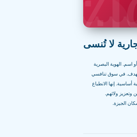
١
رية لا تُنسى
و اسم. الهوية البصرية
مستهدف. في سوق تنافسي
 أساسية. إنها الانطباع
وتعزيز ولائهم.
كان الجيزة.