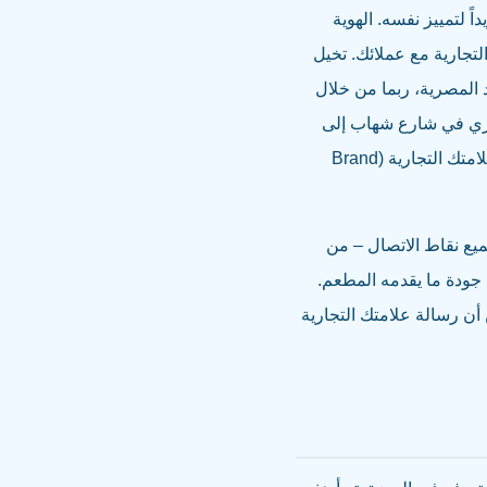
ً لتمييز نفسه. الهوية
لتجارية مع عملائك. تخيل
 المصرية، ربما من خلال
صري في شارع شهاب إلى
هوية بصرية تعكس الحداثة، البساطة، والابتكار. الهوية البصرية القوية تزيد من قابلية التعرف على علامتك التجارية (Brand
جميع نقاط الاتصال – من
 جودة ما يقدمه المطعم.
ن رسالة علامتك التجارية