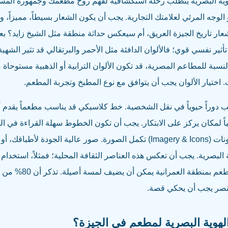
لهوية البصرية يتطلب رحلة استكشافية لفهم روح مطعمك وجمهوره المست
بالشعار (Logo)، وهو الوجه المرئي لعلامتك التجارية. يجب أن يكون الشعار بسيطاً، مميز
 تاريخ الجيزة العريق، أم سيعكس حداثة منطقة مثل الشيخ زايد؟ بعد 
). الألوان لها تأثير نفسي قوي؛ فالألوان الدافئة مثل الأحمر والبرتقالي قد تثير ال
النسبة للمطاعم المصرية، قد تكون الألوان الترابية أو الذهبية مستوحاة م
. اختيار الألوان يجب أن يتوافق مع نوع المطبخ وتجربة المطعم.
ط (Typography) تلعب دوراً حيوياً في نقل الشخصية. خط كلاسيكي قد يناسب مطعماً يقد
 لمكان يركز على الابتكار. يجب أن تكون الخطوط سهلة القراءة في القو
الرقمي. أخيراً، الصور والأيقونات (Imagery & Icons) تكمل الصورة. صور عالية ال
ية البصرية. يجب أن تعكس هذه العناصر الثقافة المحلية؛ فمثلاً، استخد
من العمارة الإسلامية في
عنصر يجب أن يحكي قصة.
لهوية البصرية لمطعم في الجيزة؟