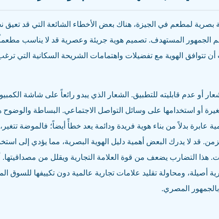
صرية لمطعم في الجيزة، هناك بعض الأخطاء الشائعة التي قد تعيق نجا
م الجمهور المستهدف. تصميم هوية جريئة وعصرية قد لا يناسب مطعماً ت
 تتوافق الهوية مع تفضيلات واهتمامات الشريحة السكانية التي ترغ
ار أو عدم قابليته للتطبيق. الشعار الذي يبدو رائعاً على شاشة الكمبي
ة أو استخدامها على وسائل التواصل الاجتماعي. البساطة والوضوح هم
 عابرة بدلاً من بناء هوية فريدة ودائمة يعد خطأً أيضاً؛ فالموضة تتغير، 
زمن. قد لا يدرك البعض أهمية دليل الهوية البصرية، مما يؤدي إلى استخ
 هذا التضارب يضعف من قوة العلامة التجارية ويقلل من مصداقيتها. أخ
 أصيلة، ومحاولة تقليد علامات تجارية عالمية دون تكييفها للسوق الم
 بالجمهور المصري.