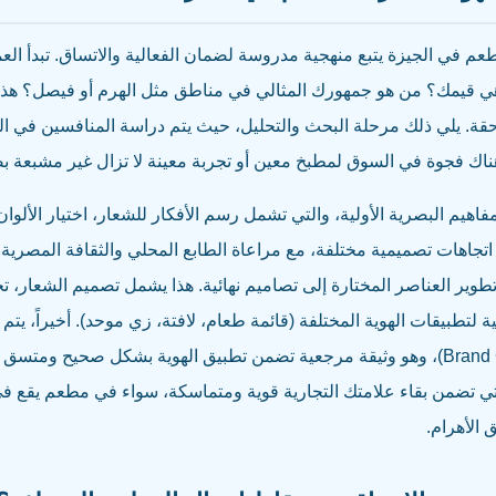
طعم في الجيزة يتبع منهجية مدروسة لضمان الفعالية والاتساق. تبدأ الع
 هي قيمك؟ من هو جمهورك المثالي في مناطق مثل الهرم أو فيصل؟ هذه 
حقة. يلي ذلك مرحلة البحث والتحليل، حيث يتم دراسة المنافسين في ا
ناك فجوة في السوق لمطبخ معين أو تجربة معينة لا تزال غير مشبعة بص
مفاهيم البصرية الأولية، والتي تشمل رسم الأفكار للشعار، اختيار الألوا
جاهات تصميمية مختلفة، مع مراعاة الطابع المحلي والثقافة المصرية. 
طوير العناصر المختارة إلى تصاميم نهائية. هذا يشمل تصميم الشعار، تحد
ة لتطبيقات الهوية المختلفة (قائمة طعام، لافتة، زي موحد). أخيراً، يت
الهوية البصرية (Brand Guidelines)، وهو وثيقة مرجعية تضمن تطبيق الهوية بشكل صحيح
تي تضمن بقاء علامتك التجارية قوية ومتماسكة، سواء في مطعم يقع ف
الأهرام.