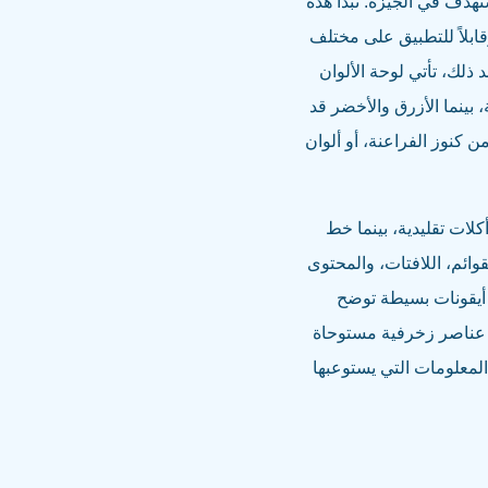
هدف في الجيزة. تبدأ هذه
اً، وقابلاً للتطبيق على مختلف
ذلك، تأتي لوحة الألوان
شهية، بينما الأزرق والأخضر قد
ن كنوز الفراعنة، أو ألوان
م أكلات تقليدية، بينما خط
ائم، اللافتات، والمحتوى
جودة لأطباقك، أو أيقونات بسيطة توضح
ام عناصر زخرفية مستوحاة
 مطعم بمنطقة العمرانية يمكن أن يضيف لمسة أصيلة. تذكر أن 80% من المعلومات التي يستوعبها