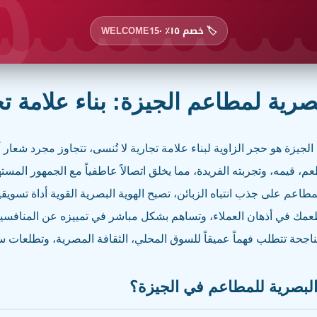
٥٪
🏷️ خصم ١٥٪ ·
WELCOME15
رية لمطاعم الجيزة: بناء علامة تجا
يزة هو حجر الزاوية لبناء علامة تجارية لا تُنسى، تتجاوز مجرد شعار أ
، قيمه، وتجربته الفريدة، مما يخلق اتصالاً عاطفياً مع الجمهور ال
اعم على جذب انتباه الزبائن، تصبح الهوية البصرية القوية أداة تسويقية
طعمك في أذهان العملاء، وتساهم بشكل مباشر في تمييزه عن المنافسين 
الناجحة تتطلب فهماً عميقاً للسوق المحلي، الثقافة المصرية، وتطلعات س
 البصرية للمطاعم في الجيزة؟