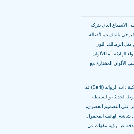
ى الانطباع الذي يتركه
ما يوحي بالدفء والأصالة.
مثل الزمالك. اللون
الهادئة. أما الألوان
سب الألوان المختارة مع
بالنسبة للخطوط (Typography)، فإن اختيار الخط المناسب يكمل رسالة الشعار. الخطوط الكلاسيكية ذات الزوائد (Serif) قد
طوط الحديثة والبسيطة
 تركز على التصميم العصري.
ى شاشة الهاتف المحمول.
بدقة عن رؤية مقهاك في