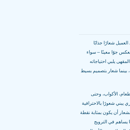
عميل شعارًا جذابًا
عكس جوًا معينًا – سواء
 المقهى يلبي احتياجاته
، بينما شعار بتصميم بسيط
طعام، الأكواب، وحتى
 يبني شعورًا بالاحترافية
شعار أن يكون بمثابة نقطة
عملاء على مشاركة صور المقهى وشعارها على منصات مثل Instagram، مما يساهم في الترويج