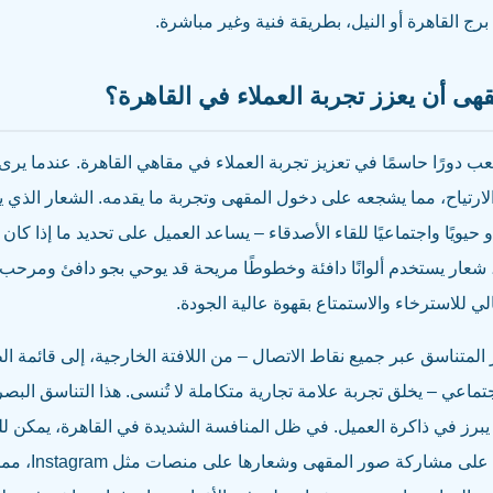
رج القاهرة أو النيل، بطريقة فنية وغير مباشرة.
ى أن يعزز تجربة العملاء في القاهرة؟
ب دورًا حاسمًا في تعزيز تجربة العملاء في مقاهي القاهرة. عندما يرى ال
والارتياح، مما يشجعه على دخول المقهى وتجربة ما يقدمه. الشعار الذي ي
أو حيويًا واجتماعيًا للقاء الأصدقاء – يساعد العميل على تحديد ما إذا كان
 شعار يستخدم ألوانًا دافئة وخطوطًا مريحة قد يوحي بجو دافئ ومرحب
ي للاسترخاء والاستمتاع بقهوة عالية الجودة.
المتناسق عبر جميع نقاط الاتصال – من اللافتة الخارجية، إلى قائمة ال
اعي – يخلق تجربة علامة تجارية متكاملة لا تُنسى. هذا التناسق البصري
يبرز في ذاكرة العميل. في ظل المنافسة الشديدة في القاهرة، يمكن لل
جذب إضافية، تشجع ال