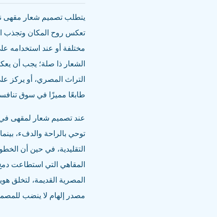
يتطلب تصميم شعار مقهى ناج
تعكس روح المكان وتجذب الج
مختلفة أو عند استخدامه على
الشعار ذا صلة؛ يجب أن يعك
التراث المصري، أو يركز على ا
طابعًا مميزًا في سوق تنافس
عند تصميم شعار لمقهى في الق
توحي بالراحة والدفء، بينما
التقليدية، في حين أن الخطوط
المقاهي التي استطاعت دمج ه
المصرية القديمة، لتخلق هوي
مصدر إلهام لا ينضب للمصم