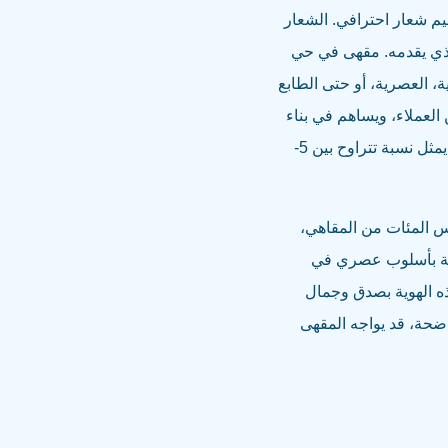
يم شعار احترافي. الشعار
الذي يقدمه. مقهى في حي
، العصرية، أو حتى الطابع
العملاء، ويساهم في بناء
علاقة عاطفية معهم. في عام 2024، تشير التقديرات إلى أن الإنفاق على تصميم الهوية البصرية قد يمثل نسبة تتراوح بين 5-
فس المئات من المقاهي،
تصة بأسلوب عصري في
ه الهوية بصدق وجمال
اضحة، قد يواجه المقهى