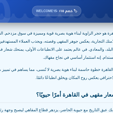
٥٪
🏷️ خصم ١٥٪ ·
WELCOME15
ة هو حجر الزاوية لبناء هوية بصرية قوية ومميزة في سوق مزدحم. الشع
تك التجارية، يعكس جوهر المقهى وقصته، ويجذب العملاء المستهدفين ف
لبلد، والمعادي. في عالم يعتمد على الانطباعات الأولى، يمنحك شعار فري
مستدام. إنه استثمار أساسي في نجاح مقهاك.
لقاهرة خطوة حاسمة لبناء هوية بصرية لا تُنسى، مما يساهم في تميي
ترافي يعكس روح المكان ويخلق انطباعًا دائمًا.
ار مقهى في القاهرة أمرًا حيويًا؟
ك عبق التاريخ مع حيوية الحاضر، يزدهر قطاع المقاهي ليصبح وجهة رئ