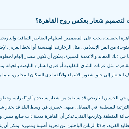
ت لتصميم شعار يعكس روح القاهرة؟
رة الحقيقية، يجب على المصممين استلهام العناصر الثقافية والتاريخية 
توحاة من الفن الإسلامي، مثل الزخارف الهندسية أو الخط العربي، لإ
ما في ذلك المعابد والأعمدة المميزة، يمكن أن تكون مصدر إلهام لخطو
لقاهرة، مثل عربات الشاي التقليدية أو فنون الشارع النابضة بالحياة، يم
لشعار إلى خلق شعور بالانتماء والألفة لدى السكان المحليين، بينما يق
حي الحسين التاريخي قد يستفيد من شعار يستخدم ألوانًا ترابية وخطو
التراثية للمنطقة. في المقابل، مقهى عصري في وسط البلد قد يختار ش
حداثة المنطقة وتاريخها الفني. تذكر أن القاهرة مدينة ذات طابع مميز
طابع الفريد، جاذبًا الزبائن الباحثين عن تجربة أصيلة ومميزة. يمكن أن ي