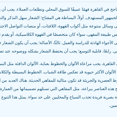
ح في القاهرة فهمًا عميقًا للسوق المحلي وتطلعات العملاء. يجب أن
مهور المستهدف. أولاً، البساطة هي المفتاح؛ الشعار سهل التذكر وال
 وسائل متنوعة مثل أكواب القهوة، اللافتات، أو منصات التواصل الاجتما
س طبيعة المقهى، سواء كان متخصصًا في القهوة الكلاسيكية، أو يقدم 
لأجواء الهادئة للدراسة والعمل. ثالثًا، الأصالة؛ يجب أن يكون الشعار ف
ي. رابعًا، قابلية التوسع؛ يجب أن يحتفظ الشعار بشكله ووضوحه عند تصغ
اهرة، يجب مراعاة الألوان والخطوط بعناية. الألوان الدافئة مثل البني،
 الألوان الأكثر حيوية قد تعكس طاقة الشباب. الخطوط البسيطة والكلا
 العصرية والجريئة قد تكون مثالية للمقاهي الحديثة. هناك العديد من ا
ذه العناصر ببراعة، مثل المقاهي التي تستلهم تصميماتها من العمارة ا
ة بصرية فريدة تجذب السياح والمحليين على حد سواء. يمثل هذا التنوع ا
مين.