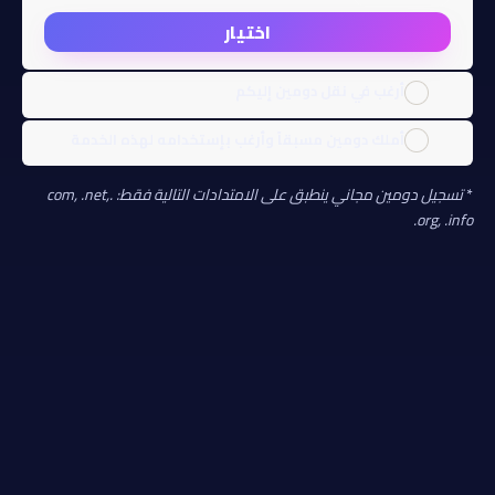
اختيار
أرغب في نقل دومين إليكم
أملك دومين مسبقاً وأرغب بإستخدامه لهذه الخدمة
*
تسجيل دومين مجاني ينطبق على الامتدادات التالية فقط: .com, .net,
.org, .info