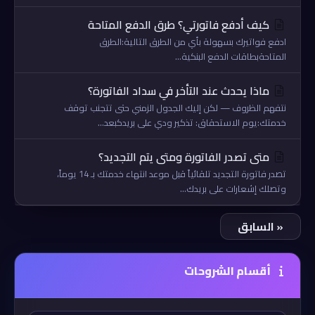
كيف أدفع فاتورتي؟ طرق الدفع المتاحة
ادفع فواتيرك بسهولة بأي من الطرق التالية:الطرق
المتاحةبطاقات الدفع البنكية...
ماذا يحدث عند التأخر في سداد الفاتورة؟
نتفهم الظروف — لكن إليك الجدول الزمني حتى تتجنب توقف
خدمتك:يوم الاستحقاق: تذكير ودي على بريدكبعد...
متى تصدر الفاتورة ومتى يتم التجديد؟
تصدر فاتورة التجديد تلقائياً قبل موعد انتهاء خدمتك بـ 14 يوماً،
وتصلك إشعارات على بريدك...
« السابق
أقسام الشروحات