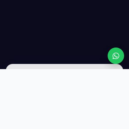
عن LIVE WEB
شريكك التقني الأول لتصميم المواقع وتحسين الظهور في Google.
نجلب لك عملاء حقيقيين كل يوم — بدون إعلانات مدفوعة.
واتساب
01114323865