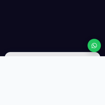
عن LIVE WEB
شريكك التقني الأول لتصميم المواقع وتحسين الظهور في Google.
نجلب لك عملاء حقيقيين كل يوم — بدون إعلانات مدفوعة.
واتساب
01114323865