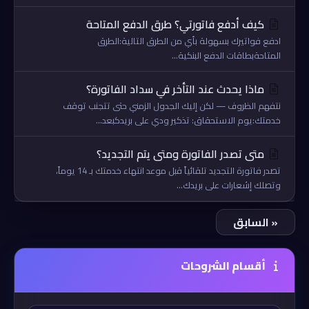
كيف أدفع فاتورتي؟ طرق الدفع المتاحة
ادفع فواتيرك بسهولة بأي من الطرق التالية:الطرق
المتاحةبطاقات الدفع البنكية...
ماذا يحدث عند التأخر في سداد الفاتورة؟
نتفهم الظروف — لكن إليك الجدول الزمني حتى تتجنب توقف
خدمتك:يوم الاستحقاق: تذكير ودي على بريدكبعد...
متى تصدر الفاتورة ومتى يتم التجديد؟
تصدر فاتورة التجديد تلقائياً قبل موعد انتهاء خدمتك بـ 14 يوماً،
وتصلك إشعارات على بريدك...
« السابق
أقسام الشروحات