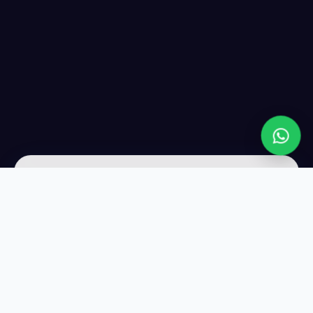
عن LIVE WEB
شريكك التقني الأول لتصميم المواقع وتحسين الظهور في Google.
نجلب لك عملاء حقيقيين كل يوم — بدون إعلانات مدفوعة.
واتساب
01114323865