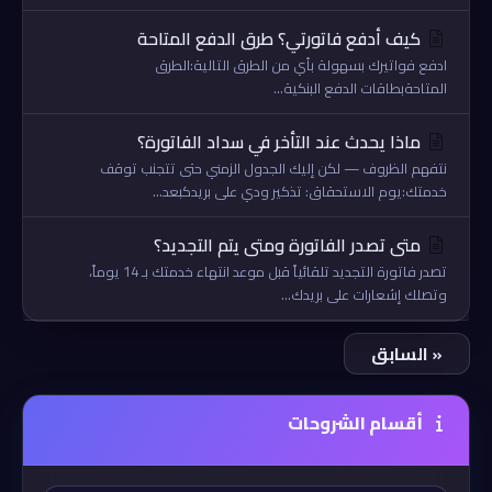
كيف أدفع فاتورتي؟ طرق الدفع المتاحة
ادفع فواتيرك بسهولة بأي من الطرق التالية:الطرق
المتاحةبطاقات الدفع البنكية...
ماذا يحدث عند التأخر في سداد الفاتورة؟
نتفهم الظروف — لكن إليك الجدول الزمني حتى تتجنب توقف
خدمتك:يوم الاستحقاق: تذكير ودي على بريدكبعد...
متى تصدر الفاتورة ومتى يتم التجديد؟
تصدر فاتورة التجديد تلقائياً قبل موعد انتهاء خدمتك بـ 14 يوماً،
وتصلك إشعارات على بريدك...
« السابق
أقسام الشروحات