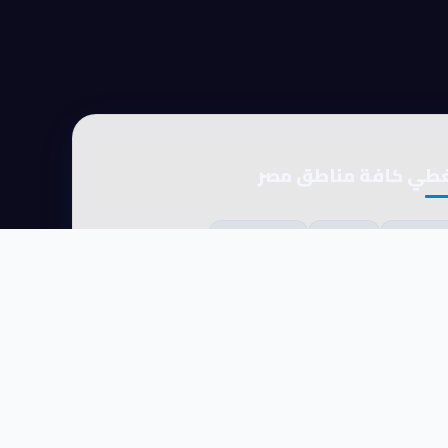
طي كافة مناطق مصر
القاهرة
الجيزة
الإسكندرية
SSL مؤمّن
حماية 24/7