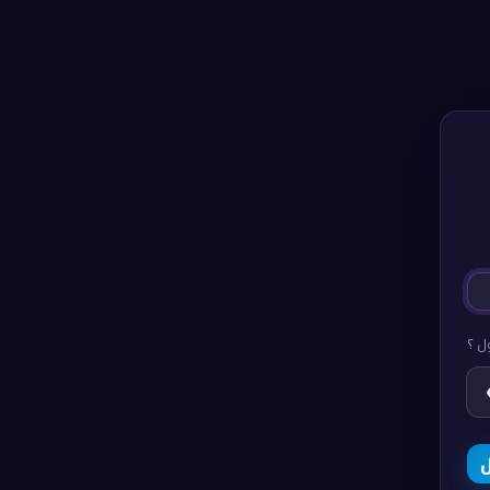
ل ؟
ل