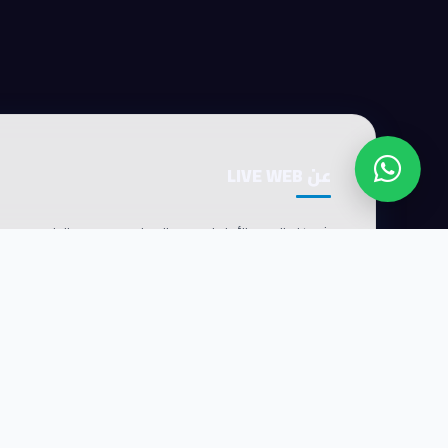
عن LIVE WEB
شريكك التقني الأول لتصميم المواقع وتحسين الظهور في
Google. نجلب لك عملاء حقيقيين كل يوم — بدون إعلانات
مدفوعة.
واتساب
01114323865