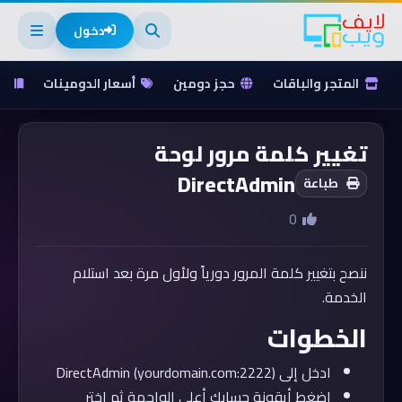
دخول
المتجر والباقات
حجز دومين
أسعار الدومينات
ق
تغيير كلمة مرور لوحة
DirectAdmin
طباعة
0
ننصح بتغيير كلمة المرور دورياً ولأول مرة بعد استلام
الخدمة.
الخطوات
ادخل إلى DirectAdmin (yourdomain.com:2222)
اضغط أيقونة حسابك أعلى الواجهة ثم اختر