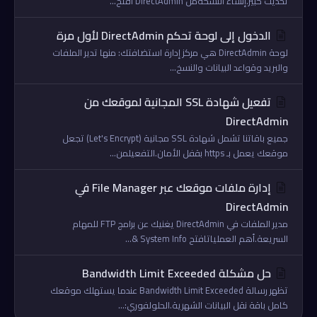
تحديث كبير.إنشاء النسخةمن DirectAdmin افتح...
الدخول إلى لوحة تحكم DirectAdmin لأول مرة
لوحة DirectAdmin هي مركز إدارة استضافتك: منها تدير الملفات
والبريد وقواعد البيانات والنسخ...
تفعيل شهادة SSL المجانية لموقعك من
DirectAdmin
جميع باقاتنا تشمل شهادة SSL مجانية (Let's Encrypt) تجعل
موقعك يعمل بـ https بقفل الأمان.التفعيلمن...
إدارة ملفات موقعك عبر File Manager في
DirectAdmin
مدير الملفات في DirectAdmin يغنيك عن برامج FTP للمهام
السريعة.أهم العملياتافتح System Info &...
حل مشكلة Bandwidth Limit Exceeded
تظهر رسالة Bandwidth Limit Exceeded عندما يستهلك موقعك
كامل باقة نقل البيانات الشهرية.الحلولفوري:...