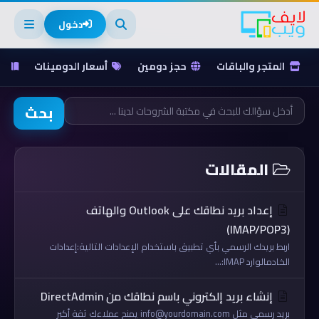
دخول
المتجر والباقات
حجز دومين
أسعار الدومينات
ق
بحث
المقالات
إعداد بريد نطاقك على Outlook والهاتف
(IMAP/POP3)
اربط بريدك الرسمي بأي تطبيق باستخدام الإعدادات التالية:إعدادات
الخادمالوارد IMAP:...
إنشاء بريد إلكتروني باسم نطاقك من DirectAdmin
بريد رسمي مثل info@yourdomain.com يمنح عملاءك ثقة أكبر