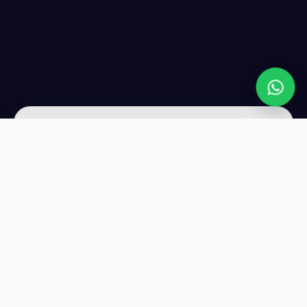
عن LIVE WEB
شريكك التقني الأول لتصميم المواقع وتحسين الظهور في Google.
نجلب لك عملاء حقيقيين كل يوم — بدون إعلانات مدفوعة.
واتساب
01114323865
روابط تهمك