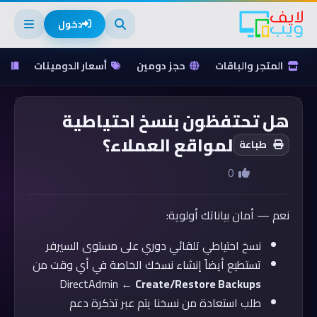
دخول
المتجر والباقات
حجز دومين
أسعار الدومينات
ق
هل تحتفظون بنسخ احتياطية
لمواقع العملاء؟
طباعة
0
نعم — أمان بياناتك أولوية:
نسخ احتياطي تلقائي دوري على مستوى السيرفر
تستطيع أيضاً إنشاء نسخك الخاصة في أي وقت من
DirectAdmin ←
Create/Restore Backups
طلب استعادة من نسخنا يتم عبر تذكرة دعم