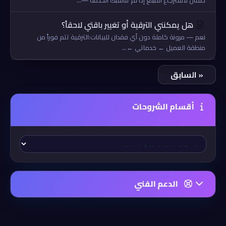
ضمان لاسترجاع المبلغ إذا لم تناسبك الخدمة —...
هل يمكنني الترقية أو تغيير باقتي لاحقاً؟
نعم — مرونة كاملة دون أي فقدان للبيانات:الترقية تتم فوراً من
منطقة العميل ← خدماتي ←...
« السابق
أقسام الشروحات
الدعم الفني