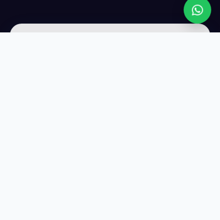
عن LIVE WEB
شريكك التقني الأول لتصميم المواقع وتحسين الظهور في Google.
نجلب لك عملاء حقيقيين كل يوم — بدون إعلانات مدفوعة.
واتساب
01114323865
روابط تهمك
الرئيسية
خدماتنا
طلب خدمة جديدة